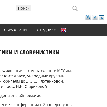
Поиск
Форма поиска
ОБРАЗОВАНИЕ
СОТРУДНИКУ
ики и словенистики
 на Филологическом факультете МГУ им.
состоится Международный круглый
 юбилеям доц. О.С. Плотниковой,
 и проф. Н.Н. Стариковой
дет в он-лайн режиме.
чение к конференции в Zoom доступны