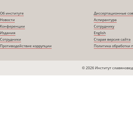
Об институте
Диссертационные со
Новости
Аспирантура
Конференции
Сотруднику
Издания
English
Сотрудники
Старая версия сайта
Противодействие коррупции
Политика обработки 
© 2026 Институт славяновед