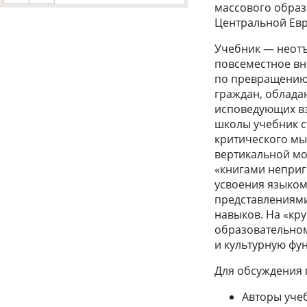
массового образ
Центральной Ев
Учебник — неотъ
повсеместное вн
по превращению 
граждан, облада
исповедующих вз
школы учебник с
критического мы
вертикальной мо
«книгами неприг
усвоения языком
представлениями
навыков. На «кр
образовательном
и культурную фу
Для обсуждения 
Авторы учеб