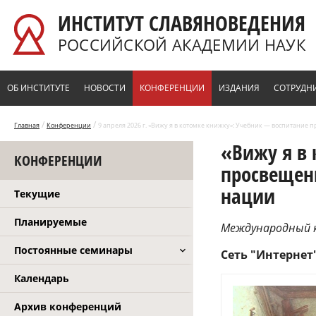
Перейти к основному содержанию
ИНСТИТУТ СЛАВЯНОВЕДЕНИЯ
РОССИЙСКОЙ АКАДЕМИИ НАУК
ОБ ИНСТИТУТЕ
НОВОСТИ
КОНФЕРЕНЦИИ
ИЗДАНИЯ
СОТРУДН
/
/
Главная
Конференции
9 апреля 2026 г. «Вижу я в котомке книжку»: Учебник — воспитани
«Вижу я в
КОНФЕРЕНЦИИ
просвещен
нации
Текущие
Планируемые
Международный 
Постоянные семинары
Сеть "Интернет
Календарь
Архив конференций