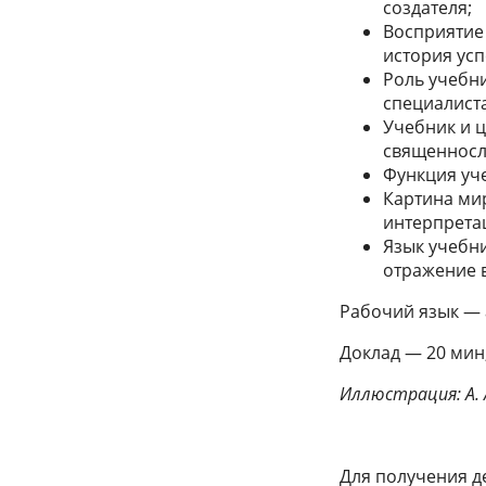
создателя;
Восприятие
история усп
Роль учебн
специалиста
Учебник и 
священносл
Функция уч
Картина мир
интерпрета
Язык учебни
отражение 
Рабочий язык — 
Доклад — 20 мин
Иллюстрация: А. 
Для получения д