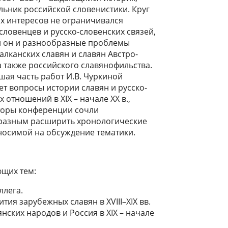
ьник российской словенистики. Круг
х интересов не ограничивался
словенцев и русско-словенских связей,
л он и разнообразные проблемы
алканских славян и славян Австро-
а также российского славянофильства.
шая часть работ И.В. Чуркиной
eт вопросы истории славян и русско-
 отношений в XIX – начале XX в.,
торы конференции сочли
разным расширить хронологические
осимой на обсуждение тематики.
ющих тем:
ллега.
ия зарубежных славян в XVIII–XIX вв.
ских народов и Россия в XIX – начале