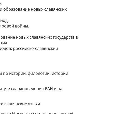
.
 и образование новых славянских
иод.
ировой войны.
ование новых славянских государств в
тия.
ародов; российско-славянский
 по истории, филологии, истории
туте славяноведения РАН и на
се славянские языки.
анию в Москве за счет направляющей