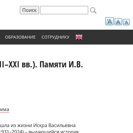
Поиск
Форма поиска
ОБРАЗОВАНИЕ
СОТРУДНИКУ
I–XXI вв.). Памяти И.В.
амма
шла из жизни Искра Васильевна
1931–2024) – выдающийся историк,