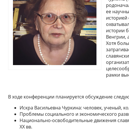
родоначал
ее научны
историей 
охватыва
истории б
Венгрии, 
Хотя боль
затрагива
славянских
организа
целесооб
рамки вын
В ходе конференции планируется обсуждение следу
Искра Васильевна Чуркина: человек, ученый, ко
Проблемы социального и экономического развит
Национально-освободительные движения славян
XX вв.