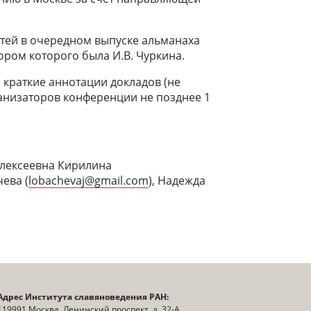
тей в очередном выпуске альманаха
ором которого была И.В. Чуркина.
 краткие аннотации докладов (не
ганизаторов конференции не позднее 1
Алексеевна Кирилина
ева (
lobachevaj@gmail.com
), Надежда
Адрес Института славяноведения РАН:
119991 Москва, Ленинский проспект, д. 32-А