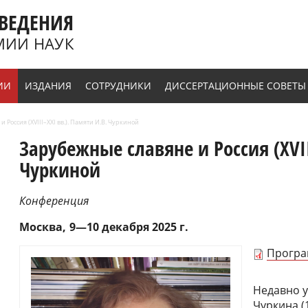
ВЕДЕНИЯ
МИИ НАУК
ИИ
ИЗДАНИЯ
СОТРУДНИКИ
ДИССЕРТАЦИОННЫЕ СОВЕТЫ
 Россия (XVIII–XXI вв.). Памяти И.В. Чуркиной
Зарубежные славяне и Россия (XVII
Чуркиной
Конференция
Москва
9—10 декабря 2025 г.
Прогр
Недавно у
Чуркина (