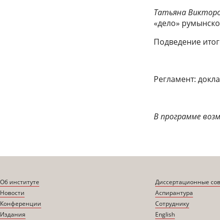
Татьяна Виктор
«дело» румынско
Подведение ито
Регламент: докла
В программе воз
Об институте
Диссертационные со
Новости
Аспирантура
Конференции
Сотруднику
Издания
English