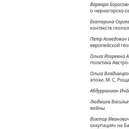
Варвара Борисов
о черногорско-с
Екатерина
Серге
контексте геополи
Петр Ахмедович
европейской гео
Ольга
Игоревна 
политика Австро-
Ольга Владимиро
эпохи. М. С. Рощ
Абдуррахман Ичй
Людмила Василь
войны
Виктор Иванови
оккупация» на Б