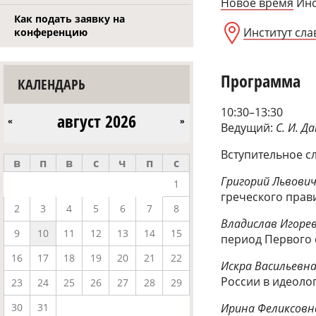
Новое время
Инс
Как подать заявку на
Институт сла
конференцию
Программа
КАЛЕНДАРЬ
10:30–13:30
август 2026
«
»
Ведущий:
С. И. Д
Вступительное с
в
п
в
с
ч
п
с
Григорий Львови
1
греческого прави
2
3
4
5
6
7
8
Владислав
Игоре
9
10
11
12
13
14
15
период Первого 
16
17
18
19
20
21
22
Искра Васильевн
России в идеоло
23
24
25
26
27
28
29
Ирина Феликсовн
30
31