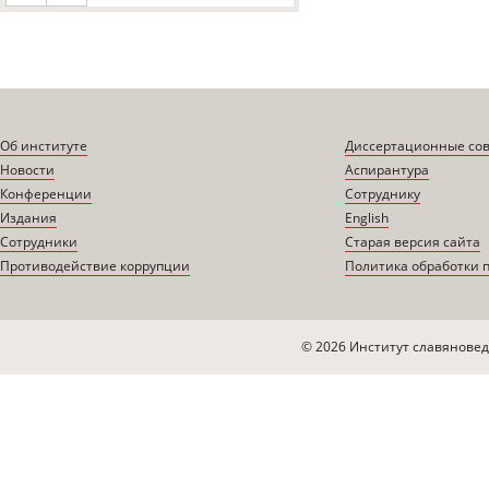
Об институте
Диссертационные со
Новости
Аспирантура
Конференции
Сотруднику
Издания
English
Сотрудники
Старая версия сайта
Противодействие коррупции
Политика обработки 
© 2026 Институт славяновед