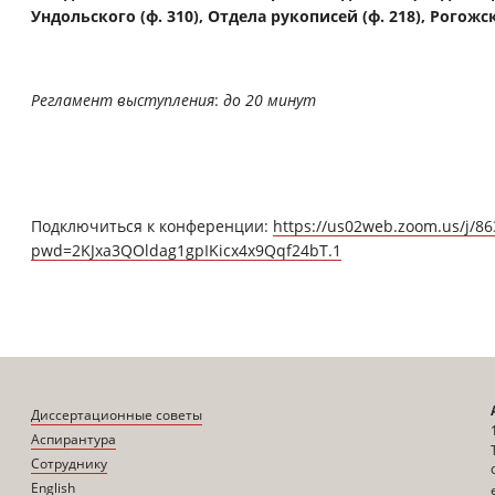
Ундольского (ф. 310), Отдела рукописей (ф. 218), Рогожс
Регламент выступления
:
до 20 минут
Подключиться к конференции:
https://us02web.zoom.us/j/8
pwd=2KJxa3QOldag1gpIKicx4x9Qqf24bT.1
Диссертационные советы
Аспирантура
Сотруднику
English