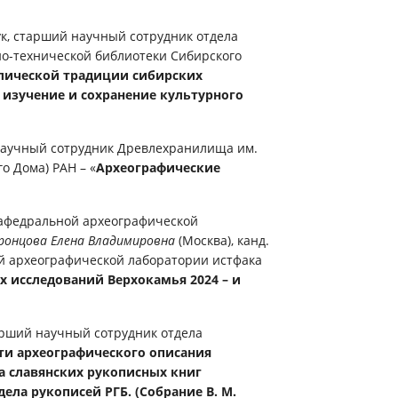
аук, старший научный сотрудник отдела
но-технической библиотеки Сибирского
ллической традиции сибирских
 изучение и сохранение культурного
 научный сотрудник Древлехранилища им.
о Дома) РАН – «
Археографические
кафедральной археографической
ронцова Елена Владимировна
(Москва), канд.
й археографической лаборатории истфака
 исследований Верхокамья 2024 – и
тарший научный сотрудник отдела
ти археографического описания
га славянских рукописных книг
ла рукописей РГБ. (Собрание В. М.