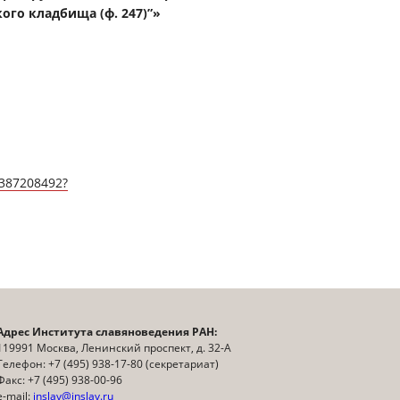
кого кладбища (ф. 247)”»
6387208492?
Адрес Института славяноведения РАН:
119991 Москва, Ленинский проспект, д. 32-А
Телефон: +7 (495) 938-17-80 (секретариат)
Факс: +7 (495) 938-00-96
e-mail:
inslav@inslav.ru