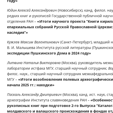
году»
Юдин Алексей Александрович
(Новосибирск), канд. филол. н
редких книг и рукописей Государственной публичной науч
отделения РАН –
«Итоги научного проекта “Книги кири
епархиальных собраний Русской Православной Церкви:
наследия”»
Кужлев Максим Валентинович
(Санкт-Петербург), младший
В. И. Малышева Института русской литературы (Пушкинског
экспедиции Пушкинского Дома в 2024 году»
Литвина Наталья Викторовна
(Москва), руководитель меж
лаборатории истфака МГУ, старший научный сотрудник;
Во
филос. наук., старший научный сотрудник межкафедрально
МГУ –
«Итоги возобновления полевых археографических
начала 2025 гг.: находки»
Паскаль Александр Дмитриевич
(Москва)
,
канд. ист. наук, с
археографии Института славяноведения РАН
–
«
Особеннос
рукописных книг при подготовке 2-го Выпуска “Катало
молдавского и валашского происхождения в фондах отде