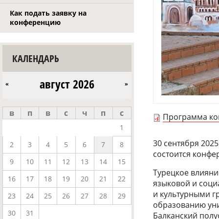
Как подать заявку на
конференцию
КАЛЕНДАРЬ
август 2026
«
»
в
п
в
с
ч
п
с
Программа к
1
30 сентября 2025
2
3
4
5
6
7
8
состоится конфе
9
10
11
12
13
14
15
Турецкое влияни
16
17
18
19
20
21
22
языковой и соци
и культурными г
23
24
25
26
27
28
29
образованию уни
30
31
Балканский полу