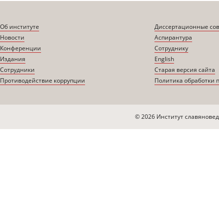
Об институте
Диссертационные со
Новости
Аспирантура
Конференции
Сотруднику
Издания
English
Сотрудники
Старая версия сайта
Противодействие коррупции
Политика обработки 
© 2026 Институт славяновед