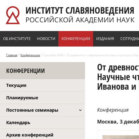
Перейти к основному содержанию
ИНСТИТУТ СЛАВЯНОВЕДЕНИЯ
РОССИЙСКОЙ АКАДЕМИИ НАУК
ОБ ИНСТИТУТЕ
НОВОСТИ
КОНФЕРЕНЦИИ
ИЗДАНИЯ
СОТРУДН
/
/
Главная
Конференции
3 декабря 2024 г. От древности к современности: язык и культура. Н
От древнос
КОНФЕРЕНЦИИ
Научные ч
Иванова и 
Текущие
Планируемые
Конференция
Постоянные семинары
Москва
3 декаб
Календарь
Архив конференций