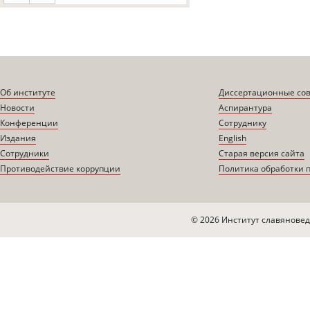
Об институте
Диссертационные со
Новости
Аспирантура
Конференции
Сотруднику
Издания
English
Сотрудники
Старая версия сайта
Противодействие коррупции
Политика обработки 
© 2026 Институт славяновед