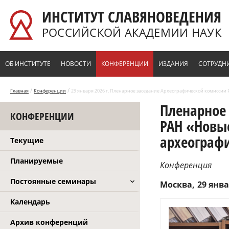
Перейти к основному содержанию
ИНСТИТУТ СЛАВЯНОВЕДЕНИЯ
РОССИЙСКОЙ АКАДЕМИИ НАУК
ОБ ИНСТИТУТЕ
НОВОСТИ
КОНФЕРЕНЦИИ
ИЗДАНИЯ
СОТРУДН
/
/
Главная
Конференции
29 января 2026 г. Пленарное заседание Археографической комиссии 
Пленарное
КОНФЕРЕНЦИИ
РАН «Новы
археографи
Текущие
Планируемые
Конференция
Постоянные семинары
Москва
29 янва
Календарь
Архив конференций