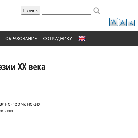
Поиск
Форма поиска
ОБРАЗОВАНИЕ
СОТРУДНИКУ
эзии ХХ века
вяно-германских
йский