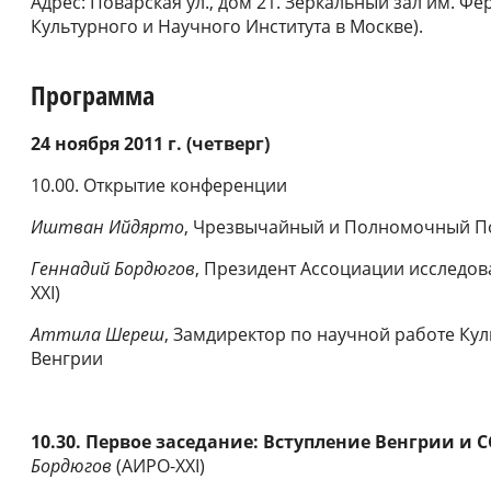
Адрес:
Поварская ул., дом 21. Зеркальный зал им. Фе
Культурного и Научного Института в Москве).
Программа
2
4
ноября
2011 г. (четверг)
10.00. Открытие конференции
Иштван Ийдярто
, Чрезвычайный и Полномочный По
Геннадий Бордюгов
, Президент Ассоциации исследов
XXI)
Аттила Шереш
, Замдиректор по научной работе Кул
Венгрии
10.30.
Первое заседание: Вступление Венгрии и С
Бордюгов
(АИРО-XXI)