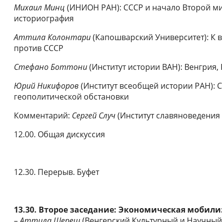
Михаил Минц
(ИНИОН РАН): СССР и начало Второй м
историография
Аттила Колонтари
(Капошварский Университет): К 
против СССР
Стефано Боттони
(Институт истории ВАН): Венгрия,
Юрий Никифоров
(Институт всеобщей истории РАН): 
геополитической обстановки
Комментарий:
Сергей Случ
(Институт славяноведения
12.00. Общая дискуссия
12.30. Перерыв. Буфет
13.30. Второе заседание: Экономическая мобили
–
Аттила Шереш
(Венгерский Культурный и Научный 