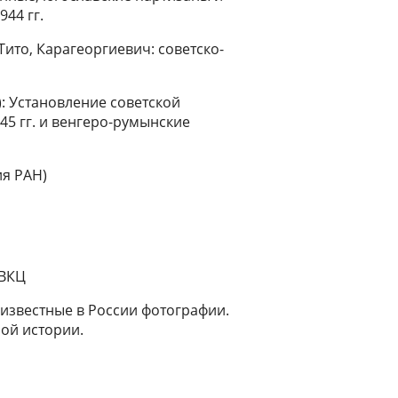
44 гг.
Тито, Карагеоргиевич: советско-
: Установление советской
5 гг. и венгеро-румынские
ия РАН)
 ВКЦ
еизвестные в России фотографии.
ой истории.