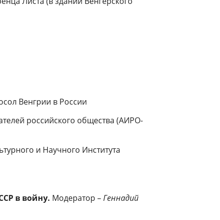
ренца Листа (в здании Венгерского
сол Венгрии в России
ателей российского общества (АИРО-
ьтурного и Научного Института
ССР в войну.
Модератор –
Геннадий