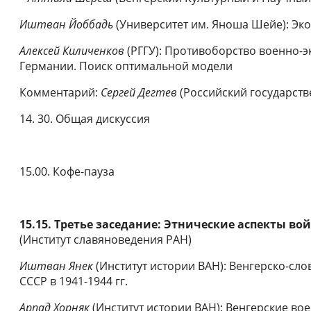
Иштван Йоббадь
(Университет им. Яноша Шейе): Эк
Алексей Киличенков
(РГГУ): Противоборство военно-
Германии. Поиск оптимальной модели
Комментарий:
Сергей Дегтев
(Российский государств
14. 30. Общая дискуссия
15.00. Кофе-пауза
15.15. Третье заседание: Этнические аспекты во
(Институт славяноведения РАН)
Иштван Янек
(Институт истории ВАН): Венгерско-сл
СССР в 1941-1944 гг.
Арпад Хорняк
(Институт истории ВАН): Венгерские во