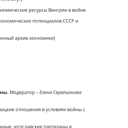
ономические ресурсы Венгрии в войне
экономических потенциалов СССР и
енный архив экономики)
йны.
Модератор –
Елена Серапионова
овацкие отношения в условиях войны с
енные, югославские партизаны и