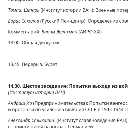
Тамаш
Штарк
(Институт истории ВАН): Военные потер
Борис Соколов
(Русский Пен-центр): Определение сов
Комментарий:
Вадим Эрлихман
(АИРО-XXI)
13.00. Общая дискуссия
13.45. Перерыв. Буфет
14.30. Шестое заседание: Попытки выхода из во
(
Институт истории ВАН)
Андраш Йо
(Предпринимательства): Попытки венгер
и прогнозы по усилению влияния СССР в 1943-1944 гг
Александр Стыкалин
: (Институт славяноведения РАН)
г.: поиски путей разрыва с Германией