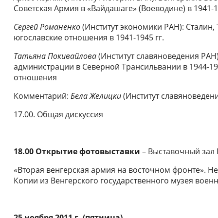
Советская Армия в «Вайдашаге» (Воеводине) в 1941-19
Сергей Романенко
(Институт экономики РАН): Сталин, 
югославские отношения в 1941-1945 гг.
Татьяна Покивайлова
(Институт славяноведения РАН)
администрации в Северной Трансильвании в 1944-194
отношения
Комментарий:
Бела Желицки
(Институт славяноведен
17.00. Общая дискуссия
18.00 Открытие фотовыставки
– Выставочный зал
«Вторая венгерская армия на восточном фронте». Н
Копии из Венгерского государственного музея военн
2
5
ноября
2011 г. (пятница)