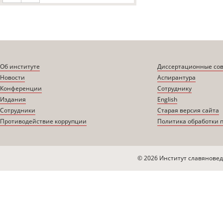
Об институте
Диссертационные со
Новости
Аспирантура
Конференции
Сотруднику
Издания
English
Сотрудники
Старая версия сайта
Противодействие коррупции
Политика обработки 
© 2026 Институт славяновед