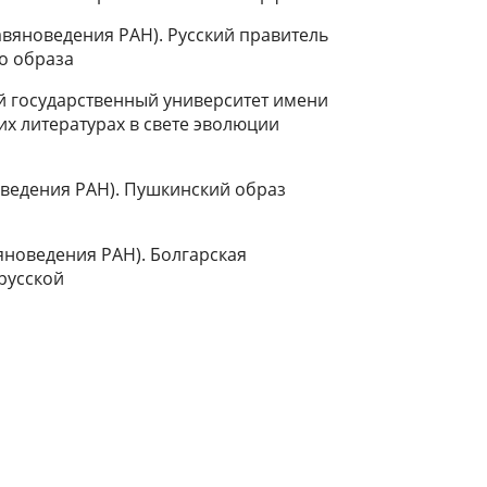
авяноведения РАН). Русский правитель
о образа
й государственный университет имени
их литературах в свете эволюции
оведения РАН). Пушкинский образ
вяноведения РАН). Болгарская
 русской