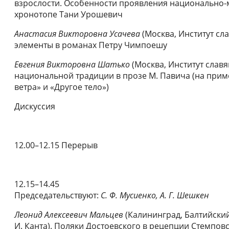
взрослости. Особенности проявления национально-
хронотопе Тани Урошевич
Анастасия Викторовна Усачева
(Москва, Институт сл
элементы в романах Петру Чимпоешу
Евгения Викторовна Шатько
(Москва, Институт слав
национальной традиции в прозе М. Павича (на при
ветра» и «Другое тело»)
Дискуссия
12.00–12.15 Перерыв
12.15–14.45
Председательствуют:
С. Ф. Мусиенко, А. Г. Шешкен
Леонид Алексеевич Мальцев
(Калининград, Балтийски
И. Канта). Поляки Достоевского в рецепции Стемпов