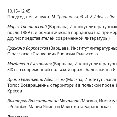
10.15–12.45
Председательствуют:
М. Трошиньский, И.
Е. Адельгейм
Марек Трошиньский
(Варшава, Институт литературных
после 1989 г. и романтическая парадигма (на пример
других представителей современной литературы)
Гражина Борковская
(Варшава, Институт литературных
О рассказе «Станкевич» Евстахия Рыльского
Магдалена Рудковская
(Варшава, Институт литератур
XIX в. в современной польской прозе. Бальзакиана Я.
Ирина Евгеньевна Адельгейм
(Москва, Институт славя
Топос Возвращенных территорий в польской прозе 19
Кресов
Виктория Валентиновна Мочалова
(Москва, Институт
«Polonia»: Мария Янион и Малгожата Барановская
Дискуссия