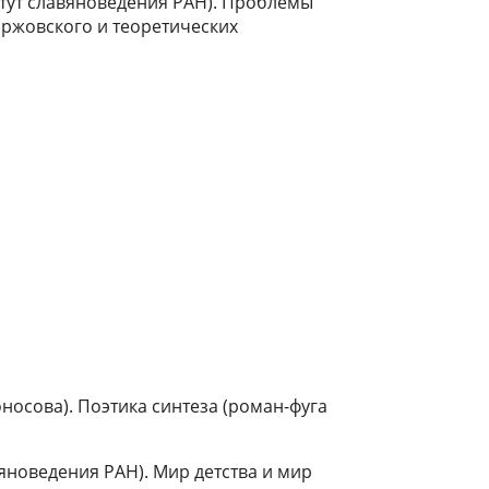
тут славяноведения РАН). Проблемы
аржовского и теоретических
носова). Поэтика синтеза (роман-фуга
яноведения РАН). Мир детства и мир