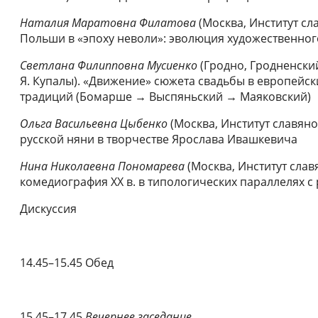
Наталия Маратовна Филатова
(Москва, Институт сл
Польши в «эпоху неволи»: эволюция художественног
Светлана Филипповна Мусиенко
(Гродно, Гродненски
Я. Купалы). «Движение» сюжета свадьбы в европейск
традиций (Бомарше → Выспяньский → Маяковский)
Ольга Васильевна Цыбенко
(Москва, Институт славян
русской няни в творчестве Ярослава Ивашкевича
Нина Николаевна Пономарева
(Москва, Институт сла
комедиография ХХ в. в типологических параллелях с
Дискуссия
14.45–15.45 Обед
15.45–17.45
Вечернее заседание