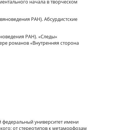
ментального начала в творческом
авяноведения РАН). Абсурдистские
яноведения РАН). «Следы»
мере романов «Внутренняя сторона
й федеральный университет имени
ского: от стереотипов к метаморфозам