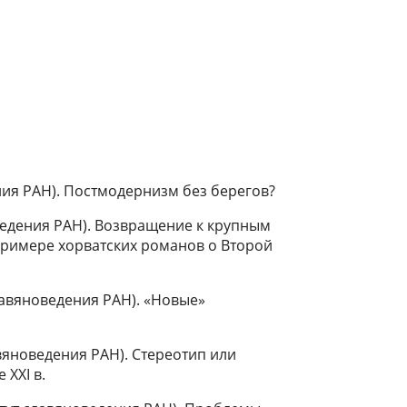
ния РАН). Постмодернизм без берегов?
ведения РАН). Возвращение к крупным
примере хорватских романов о Второй
лавяноведения РАН). «Новые»
вяноведения РАН). Стереотип или
 XXI в.