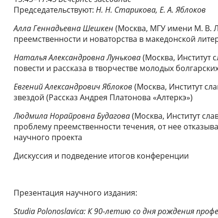
Председательствуют:
Н. Н. Старикова, Е. А. Яблоков
Алла Геннадьевна Шешкен
(Москва, МГУ имени М. В.
преемственности и новаторства в македонской литер
Наталья Александровна Лунькова
(Москва, Институт 
повести и рассказа в творчестве молодых болгарских
Евгений Александрович Яблоков
(Москва, Институт сл
звездой (Рассказ Андрея Платонова «Алтеркэ»)
Людмила Норайровна Будагова
(Москва, Институт сл
проблему преемственности течения, от нее отказыв
научного проекта
Дискуссия и подведение итогов конференции
Презентация научного издания:
Studia Polonoslavica: К 90-летию со дня рождения профе