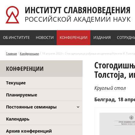
Перейти к основному содержанию
ИНСТИТУТ СЛАВЯНОВЕДЕНИЯ
РОССИЙСКОЙ АКАДЕМИИ НАУК
ОБ ИНСТИТУТЕ
НОВОСТИ
КОНФЕРЕНЦИИ
ИЗДАНИЯ
СОТРУДН
/
/
Главная
Конференции
18 апреля 2023 г. Стогодишњица рођења академика Никите И. Толстој
Стогодишњ
КОНФЕРЕНЦИИ
Толстоја, 
Текущие
Круглый стол
Планируемые
Белград
18 апре
Постоянные семинары
Календарь
Архив конференций