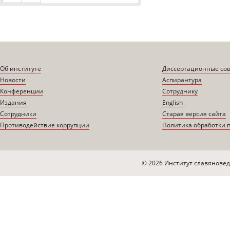
Об институте
Диссертационные со
Новости
Аспирантура
Конференции
Сотруднику
Издания
English
Сотрудники
Старая версия сайта
Противодействие коррупции
Политика обработки 
© 2026 Институт славяновед