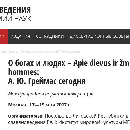
ВЕДЕНИЯ
МИИ НАУК
ИИ
ИЗДАНИЯ
СОТРУДНИКИ
ДИССЕРТАЦИОННЫЕ СОВЕТЫ
ievus ir žmones – Des dieux et des hommes: А. Ю. Греймас сегодня
О богах и людях – Apie dievus ir žm
hommes:
А. Ю. Греймас сегодня
Международная научная конференция
Москва
17—19 мая 2017 г.
Посольство Литовской Республики в
Организатор(ы):
славяноведения РАН; Институт мировой культуры МГ