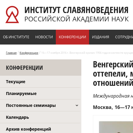
Перейти к основному содержанию
ИНСТИТУТ СЛАВЯНОВЕДЕНИЯ
РОССИЙСКОЙ АКАДЕМИИ НАУК
ОБ ИНСТИТУТЕ
НОВОСТИ
КОНФЕРЕНЦИИ
ИЗДАНИЯ
СОТРУДН
/
/
Главная
Конференции
16—17 ноября 2016 г. Венгерский кризис 1956 года в контексте хр
Венгерский
КОНФЕРЕНЦИИ
оттепели,
отношени
Текущие
Планируемые
Международная н
Постоянные семинары
Москва
16—17 н
Календарь
Архив конференций