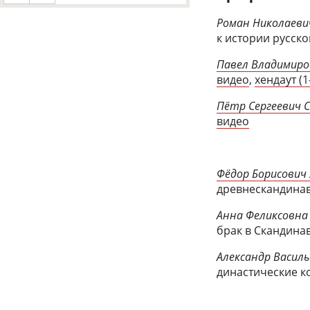
Роман Николаеви
к истории русск
Павел Владимиро
видео
,
хендаут (1
Пётр Сергеевич 
видео
Фёдор Борисович 
древнескандина
Анна Феликсовна
брак в Скандина
Александр Васил
династические ко