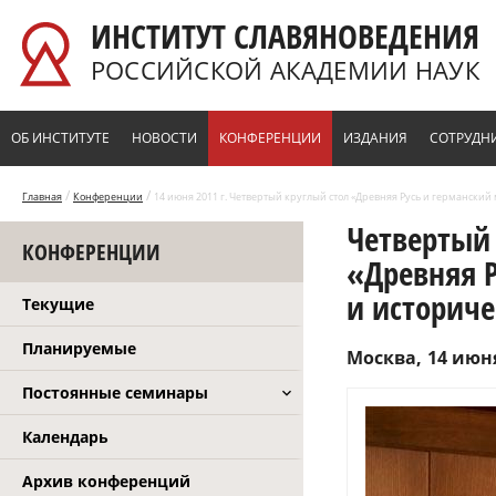
Перейти к основному содержанию
ИНСТИТУТ СЛАВЯНОВЕДЕНИЯ
РОССИЙСКОЙ АКАДЕМИИ НАУК
ОБ ИНСТИТУТЕ
НОВОСТИ
КОНФЕРЕНЦИИ
ИЗДАНИЯ
СОТРУДН
/
/
Главная
Конференции
14 июня 2011 г. Четвертый круглый стол «Древняя Русь и германский
Четвертый
КОНФЕРЕНЦИИ
«Древняя 
и историче
Текущие
Планируемые
Москва
14 июня
Постоянные семинары
Календарь
Архив конференций