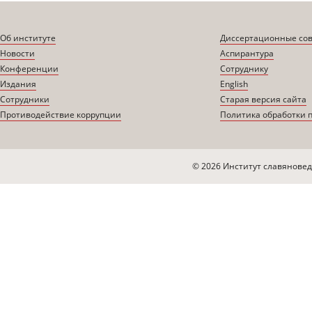
Об институте
Диссертационные со
Новости
Аспирантура
Конференции
Сотруднику
Издания
English
Сотрудники
Старая версия сайта
Противодействие коррупции
Политика обработки 
© 2026 Институт славяновед