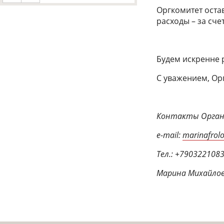
Оргкомитет оста
расходы – за сч
Будем искренне 
С уважением, Ор
Контакты Орган
e-mail:
marinafrol
Тел.: +790322108
Марина Михайло