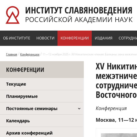
Перейти к основному содержанию
ИНСТИТУТ СЛАВЯНОВЕДЕНИЯ
РОССИЙСКОЙ АКАДЕМИИ НАУК
ОБ ИНСТИТУТЕ
НОВОСТИ
КОНФЕРЕНЦИИ
ИЗДАНИЯ
СОТРУДН
/
/
Главная
Конференции
11—12 ноября 2025 г. XV Никитинские чтения: Балканы: зона межэтн
XV Никитин
КОНФЕРЕНЦИИ
межэтниче
сотрудниче
Текущие
Восточного
Планируемые
Конференция
Постоянные семинары
Москва
11—12 н
Календарь
Архив конференций