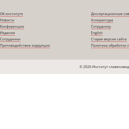
Об институте
Диссертационные со
Новости
Аспирантура
Конференции
Сотруднику
Издания
English
Сотрудники
Старая версия сайта
Противодействие коррупции
Политика обработки 
© 2026 Институт славяновед