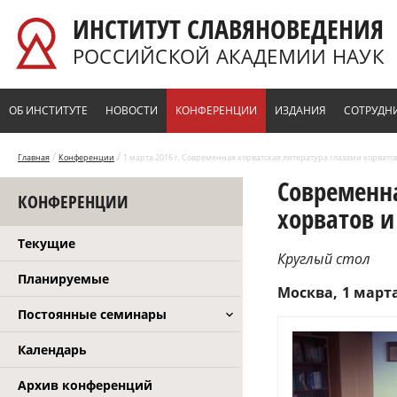
Перейти к основному содержанию
ИНСТИТУТ СЛАВЯНОВЕДЕНИЯ
РОССИЙСКОЙ АКАДЕМИИ НАУК
ОБ ИНСТИТУТЕ
НОВОСТИ
КОНФЕРЕНЦИИ
ИЗДАНИЯ
СОТРУДН
/
/
Главная
Конференции
1 марта 2016 г. Современная хорватская литература глазами хорвато
Современна
КОНФЕРЕНЦИИ
хорватов и
Текущие
Круглый стол
Планируемые
Москва
1 марта
Постоянные семинары
Календарь
Архив конференций