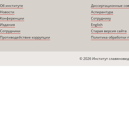
Об институте
Диссертационные со
Новости
Аспирантура
Конференции
Сотруднику
Издания
English
Сотрудники
Старая версия сайта
Противодействие коррупции
Политика обработки 
© 2026 Институт славяновед