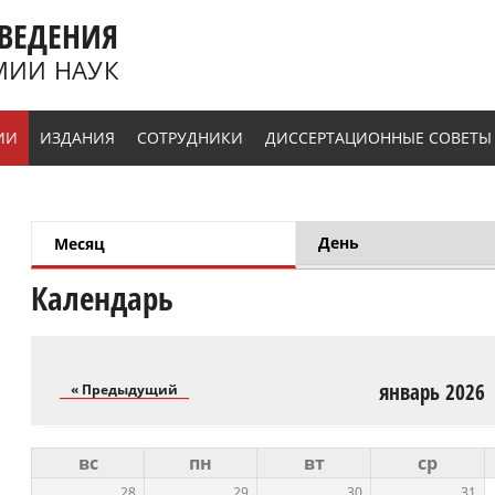
ВЕДЕНИЯ
МИИ НАУК
ИИ
ИЗДАНИЯ
СОТРУДНИКИ
ДИССЕРТАЦИОННЫЕ СОВЕТЫ
День
Месяц
(активная вкладка)
Главные вкладки
Календарь
январь 2026
« Предыдущий
вс
пн
вт
ср
28
29
30
31