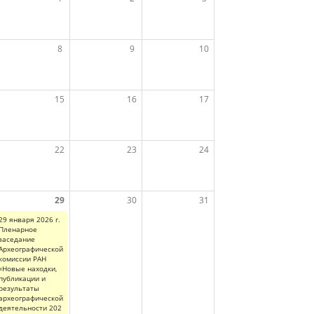
8
9
10
15
16
17
22
23
24
29
30
31
29 января 2026 г.
Пленарное
заседание
Археографической
комиссии РАН
«Новые находки,
публикации и
результаты
археографической
деятельности 202