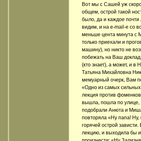
Вот мы с Сашей уж скоро 
общем, острой такой носта
было, да и каждое почти
видим, и на e-mail-е со 
меньше цента минута с Мо
только приехали и прого
машину), но никто не во
побежать на Ваш доклад, 
(кто знает), а может, и в
Татьяна Михайловна Ник
мемуарный очерк, Вам п
«Одно из самых сильных 
лекция против фоменков
вышла, пошла по улице, 
подобрали Анюта и Миша
повторяла «Ну папа! Ну, 
горячей острой зависти. 
лекцию, и выходила бы и
произнести: «Ну Зализня