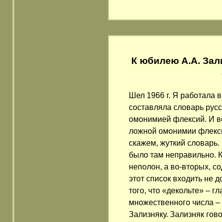
К юбилею А.А. Зал
Шел 1966 г. Я работала
составляла словарь рус
омонимией флексий. И во
ложной омонимии флекси
скажем, жуткий словарь.
было там неправильно. 
неполон, а во-вторых, 
этот список входить не 
того, что «декольте» – г
множественного числа – 
Зализняку. Зализняк гов